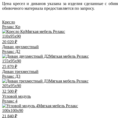
Цена кресел и диванов указана за изделия сделанные с оби
обивочного материала предоставляется по запросу.
Кресло
Релакс Кр
110x95x90
20 020 ₽
Диван двухместный
Релакс Д2
155x95x90
25 870 ₽
Диван трехместный
Релакс Д3
205x95x90
32 500 ₽
Угловой модуль
Релакс 4
100x100x90
21 840 ₽